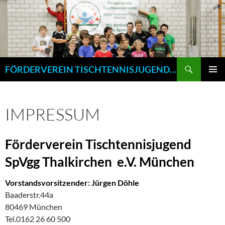
Zum
Inhalt
springen
Suchen
FÖRDERVEREIN TISCHTENNISJUGEND SPVGG THALKIRCHEN E.V. MÜNCHEN
PRIMÄR
MENÜ
IMPRESSUM
Förderverein Tischtennisjugend
SpVgg Thalkirchen e.V. München
Vorstandsvorsitzender: Jürgen Döhle
Baaderstr.44a
80469 München
Tel.0162 26 60 500