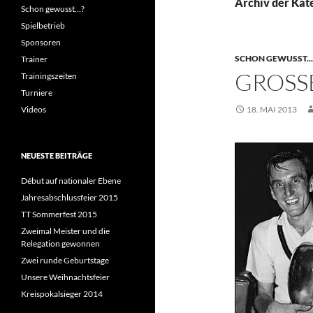
Archiv der Kat
Schon gewusst…?
Spielbetrieb
Sponsoren
SCHON GEWUSST...
Trainer
GROSSE
Trainingszeiten
Turniere
Videos
18. MAI 2013
NEUESTE BEITRÄGE
Début auf nationaler Ebene
Jahresabschlussfeier 2015
TT Sommerfest 2015
Zweimal Meister und die
Relegation gewonnen
Zwei runde Geburtstage
Unsere Weihnachtsfeier
Kreispokalsieger 2014