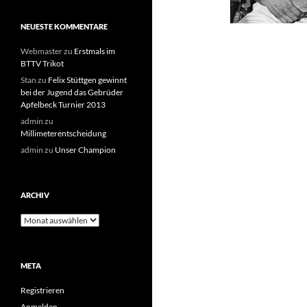
NEUESTE KOMMENTARE
Webmaster
zu
Erstmals im
BTTV Trikot
Stan
zu
Felix Stüttgen gewinnt
bei der Jugend das Gebrüder
Apfelbeck Turnier 2013
admin
zu
Millimeterentscheidung
admin
zu
Unser Champion
ARCHIV
Archiv
META
Registrieren
Anmelden