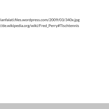
rianfalati.files.wordpress.com/2009/03/340x.jpg
://de.wikipedia.org/wiki/Fred_Perry#Tischtennis