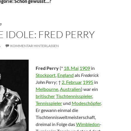
egorie: Schon gewusst…?
?
 IDOLE: FRED PERRY
KOMMENTAR HINTERLASSEN
Fred Perry
(*
18. Mai
1909
in
Stockport
,
England
als
Frederick
John Perry
; †
2. Februar
1995
in
Melbourne
,
Australien
) war ein
britischer
Tischtennisspieler
,
Tennisspieler
und
Modeschöpfer
.
Er gewann einmal die
Tischtennisweltmeisterschaft,
dreimal in Folge das
Wimbledon
-