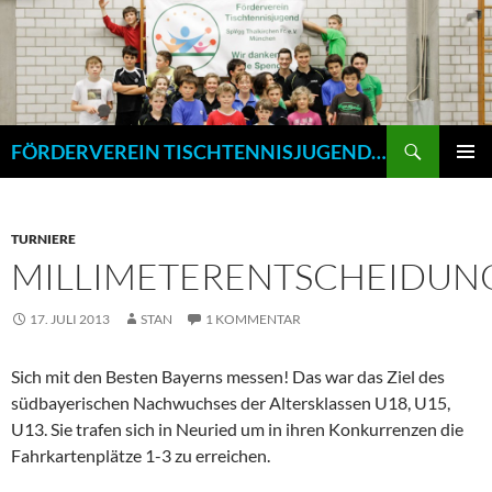
Zum
Inhalt
springen
Suchen
FÖRDERVEREIN TISCHTENNISJUGEND SPVGG THALKIRCHEN E.V. MÜNCHEN
PRIMÄR
MENÜ
TURNIERE
MILLIMETERENTSCHEIDUN
17. JULI 2013
STAN
1 KOMMENTAR
Sich mit den Besten Bayerns messen! Das war das Ziel des
südbayerischen Nachwuchses der Altersklassen U18, U15,
U13. Sie trafen sich in Neuried um in ihren Konkurrenzen die
Fahrkartenplätze 1-3 zu erreichen.