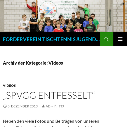
Zum
Inhalt
springen
Suchen
FÖRDERVEREIN TISCHTENNISJUGEND SPVGG THALKIRCHEN E.V. MÜNCHEN
PRIMÄR
MENÜ
Archiv der Kategorie: Videos
VIDEOS
„SPVGG ENTFESSELT“
8. DEZEMBER 2013
ADMIN_TTJ
Neben den viele Fotos und Beiträgen von unseren