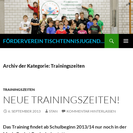
Zum
Inhalt
springen
Suchen
FÖRDERVEREIN TISCHTENNISJUGEND SPVGG THALKIRCHEN E.V. MÜNCHEN
PRIMÄR
MENÜ
Archiv der Kategorie: Trainingszeiten
TRAININGSZEITEN
NEUE TRAININGSZEITEN!
6. SEPTEMBER 2013
STAN
KOMMENTAR HINTERLASSEN
Das Training findet ab Schulbeginn 2013/14 nur noch in der